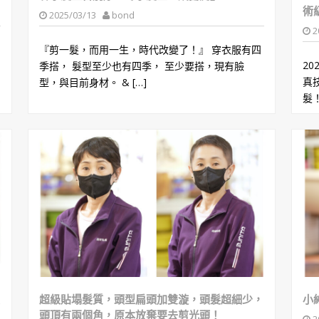
術
2025/03/13
bond
2
『剪一髮，而用一生，時代改變了！』 穿衣服有四
2
季搭， 髮型至少也有四季， 至少要搭，現有臉
真
型，與目前身材。 & […]
髮！
超級貼塌髮質，頭型扁頭加雙漩，頭髮超細少，
小
頭頂有兩個角，原本放棄要去剪光頭！