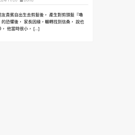
024/11/20
bond
朋友貴賓自出生去剪髮後， 產生對剪頭髮『嚕
』的恐懼後， 家長因緣，輾轉找到信桑， 說也
， 他當時很小， […]