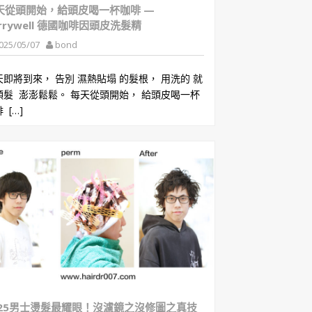
天從頭開始，給頭皮喝一杯咖啡 —
rrywell 德國咖啡因頭皮洗髮精
025/05/07
bond
天即將到來， 告別 濕熱貼塌 的髮根， 用洗的 就
頭髮 澎澎鬆鬆。 每天從頭開始， 給頭皮喝一杯
 […]
025男士燙髮最耀眼！沒濾鏡之沒修圖之真技