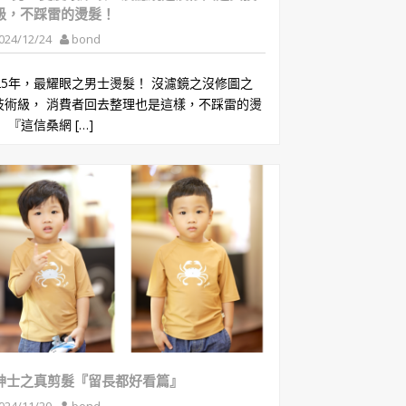
級，不踩雷的燙髮！
024/12/24
bond
025年，最耀眼之男士燙髮！ 沒濾鏡之沒修圖之
技術級， 消費者回去整理也是這樣，不踩雷的燙
 『這信桑網 […]
紳士之真剪髮『留長都好看篇』