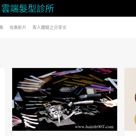
信桑) 雲端髮型診所
桑
信桑影片
客人體驗之分享文