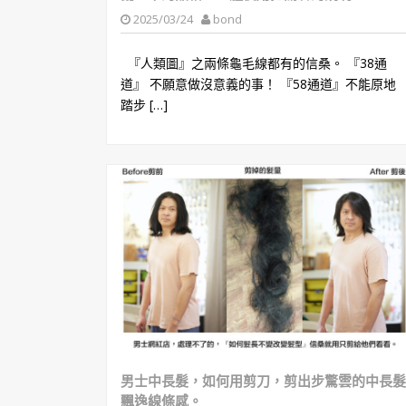
2025/03/24
bond
『人類圖』之兩條龜毛線都有的信桑。 『38通
道』 不願意做沒意義的事！ 『58通道』不能原地
踏步 […]
男士中長髮，如何用剪刀，剪出步驚雲的中長髮
飄逸線條感。