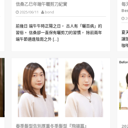
信桑乙巳年端午曬剪刀紀實
每
Be
2025/06/11
bond
2
前幾日 端午午時正陽之日， 古人有「曬百病」的
夏
習俗。 信桑卻一直保有曬剪刀的習慣， 除前兩年
讓
端午節適逢陰雨之外 […]
咖啡
春季髮型告別厚重冬季髮型『飛揚篇』
2