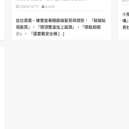
2
2024/12/11
bond
小
這位貴賓，確實是著踢館級髮質與頭型， 『超級貼
嚕
塌髮質』，『頭頂雙漩加上扁頭』，『頭髮超細
奇妙
少』， 『還要戴安全帽 […]