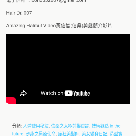
Hair Dr. 007
Amazing Haircut Video黃信智(信桑)剪髮簡介影片
分類:
人體使用秘笈
,
信桑之太極剪髮首論
,
技術觀點 in the
future
,
沙龍之醫療使命
,
瘋狂美髮師
,
美女變身日記
,
造型實