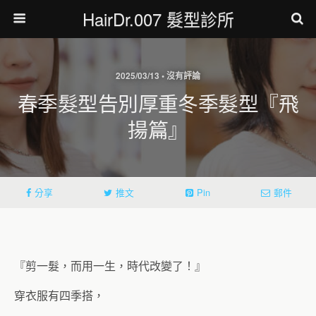
HairDr.007 髮型診所
2025/03/13 • 沒有評論
春季髮型告別厚重冬季髮型『飛
揚篇』
分享
推文
Pin
郵件
『剪一髮，而用一生，時代改變了！』
穿衣服有四季搭，