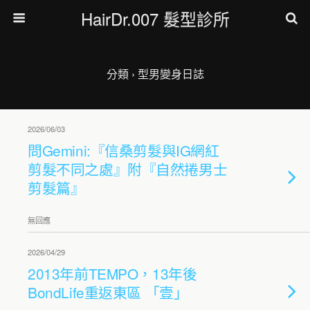
HairDr.007 髮型診所
分類 ›
型男變身日誌
2026/06/03
問Gemini:『信桑剪髮與IG網紅
剪髮不同之處』附『自然捲男士
剪髮篇』
無回應
2026/04/29
2013年前TEMPO，13年後
BondLife重返東區 「壹」