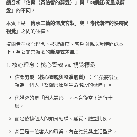
請分析「信桑（黃信智的剪髮）」與「IG網紅/流量系剪
髮」的不同，
本質上是「
傳承工藝的深度客製
」
與
「
時代潮流的快時尚
視覺
」之間的碰撞。
這兩者在核心理念、技術維度、客戶關係以及時間成本
上，有著非常顯著的
斷層式差異
：
1. 核心理念：核心靈魂 vs. 視覺標籤
信桑剪髮（核心靈魂與整體氣質）：
信桑將髮型
視為一個人「整體形象與生命階段的延伸」。
他講究的是「因人設形」，不盲從當下流行什
麼，
而是依據個人的頭骨結構、髮質、臉型比例，
甚至是一位客人的職業、內在氣質與生活型態，