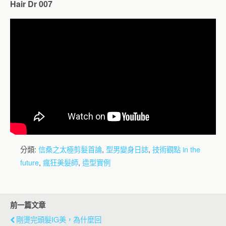
Hair Dr 007
分類:
信桑之太極剪髮首論
,
型男變身日誌
,
技術觀點 in the
future
,
瘋狂美髮師
,
造型實例
前一篇文章
剛燙完頭髮IG美，為什麼回