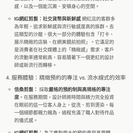
感，以及一個能沉澱、安頓身心的空間。
IG網紅剪髮：社交貨幣與新鮮感
網紅店的客群多
為年輕、追求新鮮感與流行敏感度高的族群。去
這類型的沙龍，很大一部分的體驗包含「打卡、
展示精緻的店裝、在網美鏡前拍照」。它滿足的
是消費者在社交媒體上的「精緻感」需求，客戶
的流動率通常較高，容易隨著下一個更紅的設計
師或新流行而轉移。
4. 服務體驗：精緻預約的專注 vs. 流水線式的效率
信桑剪髮：
採取
嚴格的預約制與高規格的專注
度
。在服務期間，設計師將時間與精力完全投資
在眼前的這一位客人身上，從洗、剪到燙染，每
一個細節都親力親為，過程充滿了職人對待作品
的儀式感。
IG網紅剪髮：
為了應對龐大的預約量與高周轉