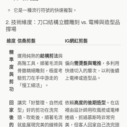
它是一種流行符號的快速複製。
2. 技術維度：刀口結構立體雕刻 vs. 電棒與造型品
撐場
維度
信桑剪髮
IG網紅剪髮
精
運用純熟的
結構剪法
與
準
高階工具，順著毛流與
偏向
需燙髮
與電推
，多利用
度
骨骼精細雕刻，極度考
快速切入的層次，以利後續
與
驗剪刀在手中游走的
上電棒或造型品。
剪
「慢工細活」。
功
回
講究「好整理、自然成
依賴
高度的後期造型
。在店
家
型」好的剪功在洗完
裡由設計師用吹風梳或電棒
後
頭、吹乾後，順著毛流
捲過、抓過慕斯時非常完
的
就能展現完美的線條與
美，但客人回家自己洗完頭