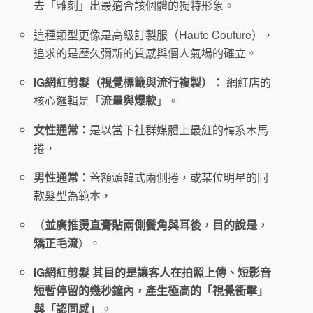
去「雕刻」出最適合該個體的獨特形象。
這種類型更像是高級訂製服（Haute Couture），
追求的是歷久彌新的質感與個人氣場的確立。
IG網紅剪髮（視覺標籤與流行複製）：
網紅店的
核心邏輯是「
流量與爆款
」。
女性通常：
是以當下社群媒體上最紅的韓系木馬
捲，
男性通常：
蓋額頭韓式兩側捲，或某位明星的同
款髮型為範本，
（
並廣推燙直膏貼兩側鬢角與耳後，目的說是，
矯正毛流
）。
IG網紅剪髮
其目的是讓客人在拍照上傳、短影音
短暫停留的幾秒鐘內，產生極高的「視覺衝擊」
與「認同感」
。