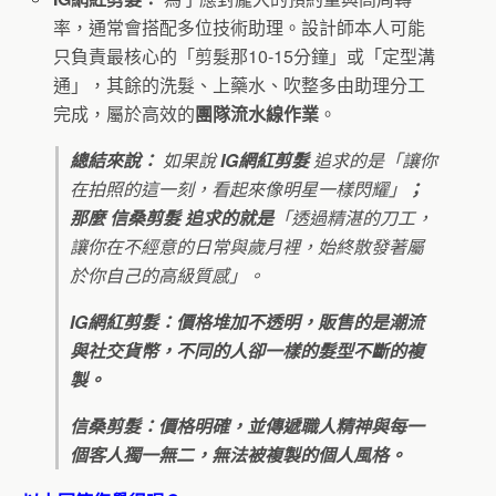
率，通常會搭配多位技術助理。設計師本人可能
只負責最核心的「剪髮那10-15分鐘」或「定型溝
通」，其餘的洗髮、上藥水、吹整多由助理分工
完成，屬於高效的
團隊流水線作業
。
總結來說：
如果說
IG網紅剪髮
追求的是「讓你
在拍照的這一刻，看起來像明星一樣閃耀」
；
那麼 信桑剪髮 追求的就是
「透過精湛的刀工，
讓你在不經意的日常與歲月裡，始終散發著屬
於你自己的高級質感」。
IG網紅剪髮：價格堆加不透明，販售的是潮流
與社交貨幣，不同的人卻一樣的髮型不斷的複
製。
信桑剪髮：價格明確，並
傳遞職人精神與每一
個客人獨一無二，無法被複製的個人風格。