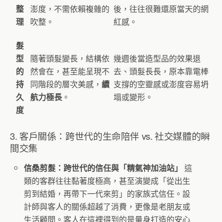
整
澎度，不需依賴複雜的
後，往往很難還原當天的網
理
吹整。
紅感。
髮
型
隨著頭髮變長，結構依
幾週後當造型品的效果退
的
然會在，甚至能呈現不
去、頭髮長長，原本靠電棒
持
同階段的層次美感，
續
支撐的空靈感或澎度容易坍
久
航力極長
。
塌或變形。
度
3. 客戶關係：跨世代的生命陪伴 vs. 社交媒體的瞬
間交集
信桑剪髮：跨世代的信任與「精氣神加油站」
這
類的客群往往黏著度極高，甚至演變成「從出生
剪到結婚，再帶下一代來剪」的家族式信任。設
計師與客人的關係超越了消費，更像是老朋友或
生活顧問。客人在這裡得到的是量身打造的安心