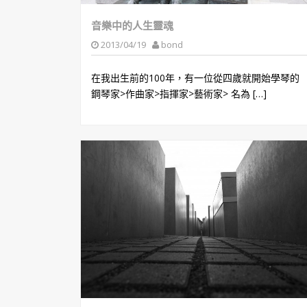
音樂中的人生靈魂
2013/04/19
bond
在我出生前的100年，有一位從四歲就開始學琴的
鋼琴家>作曲家>指揮家>藝術家> 名為 […]