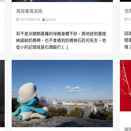
信
萬卷書萬里路
2
2013/04/19
bond
回
若不是米開朗基羅的母親身體不好，將他送到塞提
間
納諾給奶媽帶，也不會遇到奶媽做石匠的先生。他
值 [
從小的記憶就是石頭敲打 […]
國