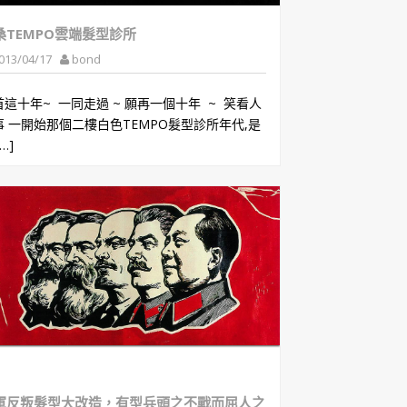
桑TEMPO雲端髮型診所
013/04/17
bond
首這十年~ 一同走過 ~ 願再一個十年 ~ 笑看人
事 一開始那個二樓白色TEMPO髮型診所年代,是
…]
軍反叛髮型大改造，有型兵頭之不戰而屈人之