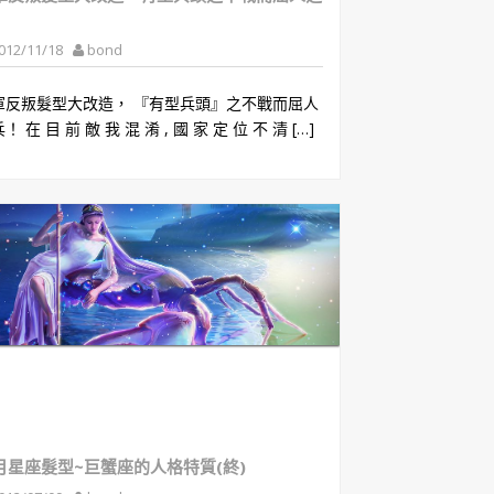
012/11/18
bond
軍反叛髮型大改造， 『有型兵頭』之不戰而屈人
！ 在 目 前 敵 我 混 淆 , 國 家 定 位 不 清 […]
月星座髮型~巨蟹座的人格特質(終)