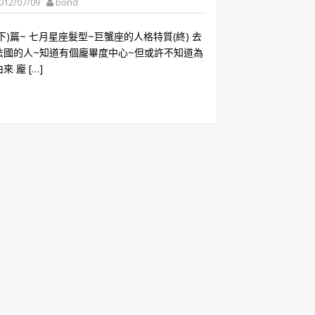
012/07/09
bond
下)篇~ 七月星座髮型~巨蟹座的人格特質(終) 去
法國的人~知道有個龐畢度中心~但或許不知道為
來 龐 […]