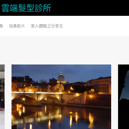
信桑) 雲端髮型診所
桑
信桑影片
客人體驗之分享文