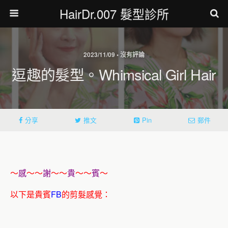
HairDr.007 髮型診所
2023/11/09 • 沒有評論
逗趣的髮型。Whimsical Girl Hair
分享
推文
Pin
郵件
～
感
～～
謝
～～
貴
～～
賓
～
以下是貴賓
FB
的剪髮感覺：