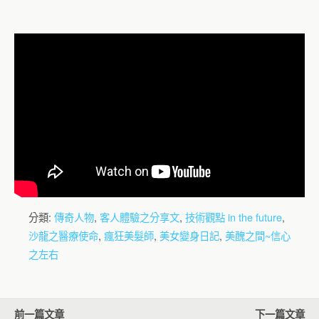
分類:
傳奇人物
,
客人體驗之分享文
,
技術觀點 in the future
,
沙龍之醫療使命
,
瘋狂美髮師
,
美女變身日記
,
美醜之間~信心
之左右
前一篇文章
下一篇文章