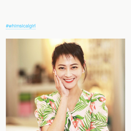
#whimsicalgirl