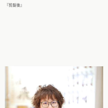
『剪髮後』