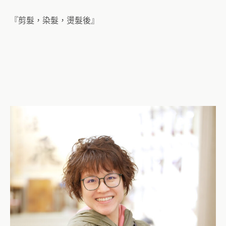
『剪髮，染髮，燙髮後』