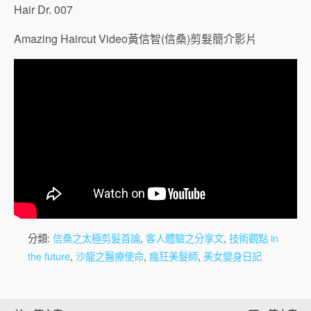
Hair Dr. 007
Amazing Haircut Video黃信智(信桑)剪髮簡介影片
分類:
信桑之太極剪髮首論
,
客人體驗之分享文
,
技術觀點 in
the future
,
沙龍之醫療使命
,
瘋狂美髮師
,
美女變身日記