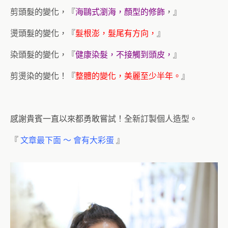
剪頭髮的變化，『
海鷗式瀏海，顏型的修飾
，』
燙頭髮的變化，『
髮根澎，髮尾有方向，
』
染頭髮的變化，『
健康染髮，不接觸到頭皮，
』
剪燙染的變化！『
整體的變化，美麗至少半年。
』
感謝貴賓一直以來都勇敢嘗試！全新訂製個人造型。
『
文章最下面 ～ 會有大彩蛋
』