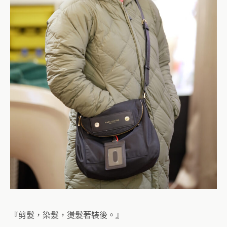
『剪髮，染髮，燙髮著裝後。』