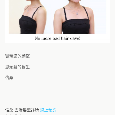
實現您的願望
您頭髮的醫生
信桑
信桑 雲端髮型診所
線上預約