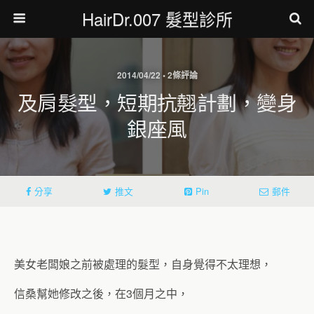
HairDr.007 髮型診所
2014/04/22 • 2條評論
及肩髮型，短期抗翹計劃，變身
銀座風
分享
推文
Pin
郵件
美女老闆娘之前被處理的髮型，自身覺得不太理想，
信桑幫她修改之後，在3個月之中，