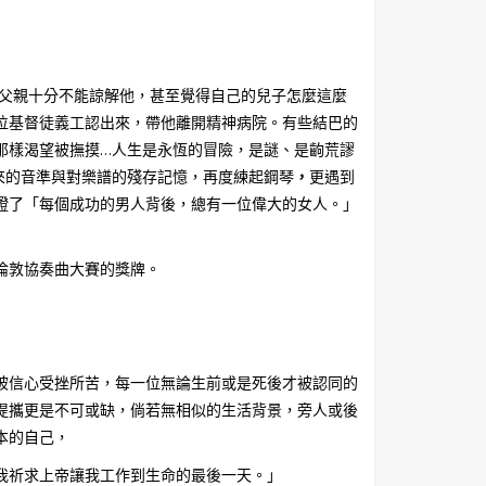
的父親十分不能諒解他，甚至覺得自己的兒子怎麼這麼
位基督徒義工認出來，帶他離開精神病院。有些結巴的
那樣渴望被撫摸…人生是永恆的冒險，是謎、是齣荒謬
來的音準與對樂譜的殘存記憶，再度練起鋼琴
，
更遇到
證了「每個成功的男人背後，總有一位偉大的女人。」
倫敦協奏曲大賽的獎牌。
被信心受挫所苦，每一位無論生前或是死後才被認同的
提攜更是不可或缺，倘若無相似的生活背景，旁人或後
本的自己，
我祈求上帝讓我工作到生命的最後一天。」