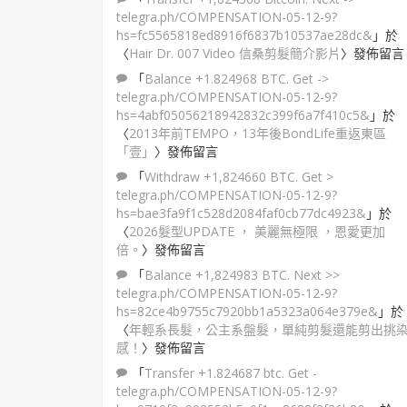
telegra.ph/COMPENSATION-05-12-9?
hs=fc5565818ed8916f6837b10537ae28dc&
」於
〈
Hair Dr. 007 Video 信桑剪髮簡介影片
〉發佈留言
「
Balance +1.824968 BTC. Get ->
telegra.ph/COMPENSATION-05-12-9?
hs=4abf05056218942832c399f6a7f410c5&
」於
〈
2013年前TEMPO，13年後BondLife重返東區
「壹」
〉發佈留言
「
Withdraw +1,824660 BTC. Get >
telegra.ph/COMPENSATION-05-12-9?
hs=bae3fa9f1c528d2084faf0cb77dc4923&
」於
〈
2026髮型UPDATE ， 美麗無極限 ，恩愛更加
倍。
〉發佈留言
「
Balance +1,824983 BTC. Next >>
telegra.ph/COMPENSATION-05-12-9?
hs=82ce4b9755c7920bb1a5323a064e379e&
」於
〈
年輕系長髮，公主系盤髮，單純剪髮還能剪出挑
感！
〉發佈留言
「
Transfer +1.824687 btc. Get -
telegra.ph/COMPENSATION-05-12-9?