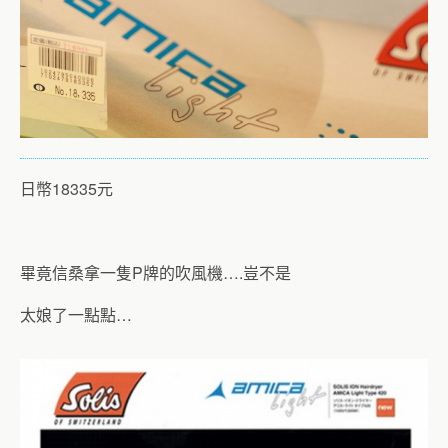
日幣18335元
畢竟信桑拿一隻P牌的吹風機….豈不是
太娘了一點點…