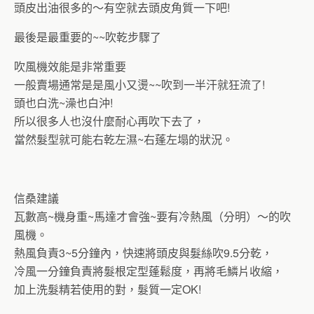
頭皮出油很多的～有空就去頭皮角質一下吧!
最後是最重要的~~吹乾步驟了
吹風機效能是非常重要
一般賣場通常是是風小又燙~~吹到一半汗就狂流了!
頭也白洗~澡也白沖!
所以很多人也沒什麼耐心再吹下去了，
當然髮型就可能右乾左濕~右蓬左塌的狀況。
信桑建議
瓦數高~機身重~馬達才會強~要有冷熱風（分明）～的吹
風機。
熱風負責3~5分鐘內，快速將頭皮與髮絲吹9.5分乾，
冷風一分鐘負責將髮根定型蓬鬆度，再將毛鱗片收縮，
加上洗髮精若使用的對，髮質一定OK!