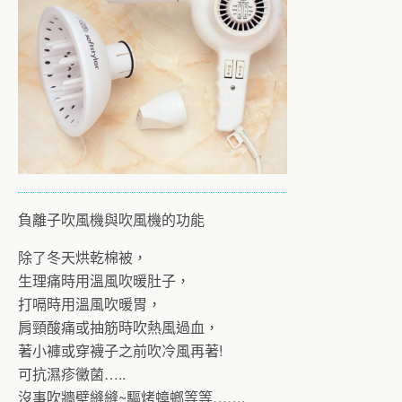
負離子吹風機與吹風機的功能
除了冬天烘乾棉被，
生理痛時用溫風吹暖肚子，
打嗝時用溫風吹暖胃，
肩頸酸痛或抽筋時吹熱風過血，
著小褲或穿襪子之前吹冷風再著!
可抗濕疹黴菌…..
沒事吹牆壁縫縫~驅烤蟑螂等等…….