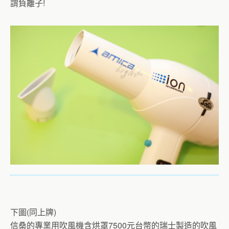
謂負離子!
下圖(同上牌)
信桑的專業用吹風機含烘罩7500元台幣的瑞士製造的吹風