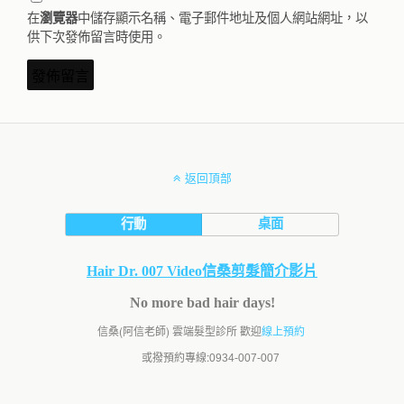
在
中儲存顯示名稱、電子郵件地址及個人網站網址，以
瀏覽器
供下次發佈留言時使用。
返回頂部
行動
桌面
Hair Dr. 007 Video信桑剪髮簡介影片
No more bad hair days!
信桑(阿信老師) 雲端髮型診所 歡迎
線上預約
或撥預約專線:
0934-007-007