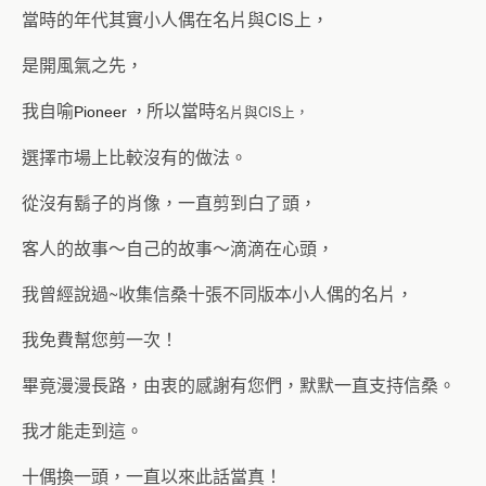
當時的年代其實小人偶在名片與CIS上，
是開風氣之先，
我自喻
所以當時
名片與CIS上，
Pioneer ，
選擇市場上比較沒有的做法。
從沒有鬍子的肖像，一直剪到白了頭，
客人的故事～自己的故事～滴滴在心頭，
我曾經說過~收集信桑十張不同版本小人偶的名片，
我免費幫您剪一次！
畢竟漫漫長路，由衷的感謝有您們，默默一直支持信桑。
我才能走到這。
十偶換一頭，一直以來此話當真！