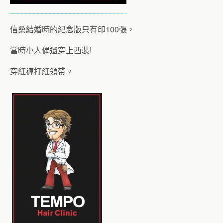
信桑結婚時的紀念版只有印100張，
當時小人偶還穿上西裝!
穿紅褲打紅領帶。