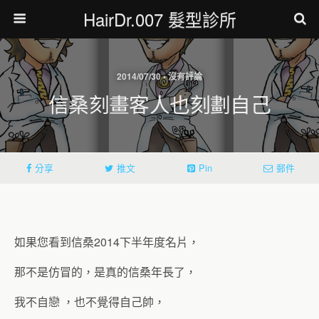
HairDr.007 髮型診所
2014/07/30 • 沒有評論
信桑刻畫客人也刻劃自己
分享
推文
Pin
郵件
如果您看到信桑2014下半年度名片，
那不是仿冒的，是真的信桑年長了，
我不自戀 ，也不覺得自己帥，