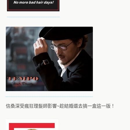
信桑深受瘋狂理髮師影響~趁結婚還去搞一盒這一版！