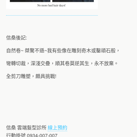
信桑後記:
自然卷~ 桀驁不遜~我有些像在雕刻奇木或鑿頑石般，
彎轉切裁，深淺交疊，順其卷莫逆其生，永不放棄。
全剪刀雕塑，頗具挑戰!
信桑 雲端髮型診所
線上預約
行動掛號 0934-007-007