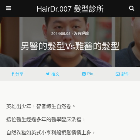
HairDr.007 髮型診所
2014/09/05 • 沒有評論
男醫的髮型vs難醫的髮型
分享
推文
Pin
郵件
英雄出少年，智者總生自然卷。
這位醫生經過多年的醫學臨床洗禮，
自然卷猶如英式小亨利般捲髮悄悄上身，