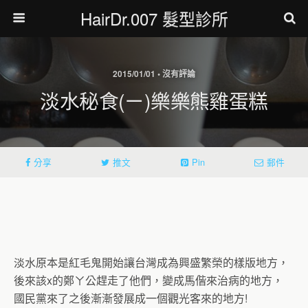
HairDr.007 髮型診所
2015/01/01 • 沒有評論
淡水秘食(ㄧ)樂樂熊雞蛋糕
分享
推文
Pin
郵件
淡水原本是紅毛鬼開始讓台灣成為興盛繁榮的樣版地方，
後來該x的鄭ㄚ公趕走了他們，變成馬偕來治病的地方，
國民黨來了之後漸漸發展成一個觀光客來的地方!