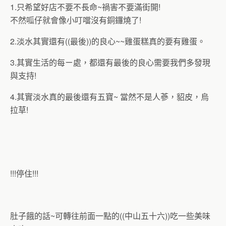
1.只希望好店不要不長命~禍害不要滿街開!
不然呱仔就會像小叮噹沒有銅鑼燒了!
2.淡水其實還有((最後))的良心~~雞蛋糕真的要有雞蛋。
3.其實生活的每ㄧ處，都還有最後的良心需要我們多發現
與支持!
4.其實淡水真的最後還有五寶~ 當然不是人蔘，貂皮，烏
拉草!
!!!停住!!!
肚子餓的話~可轉往前面一點的((中山五十六))吃一些美味