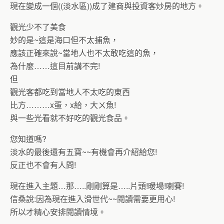
現在變成一個((淡水區))成了建商與投資客炒房的地方。
觀光少不了美食
妙的是~這是海口但不太捕魚，
應該正確來說~當地人也不太敢吃這的魚，
為什麼……這目前講不完!
但
觀光客都吃到當地人不太吃的東西
比方………x蛋，x給，大ㄨ魚!
與一些光看就不好吃的觀光食品。
您知道嗎?
淡水的最後還有五寶~~有機會再介紹給您!
反正也不會有人問!
現在進入主題…那…..剛剛算是…..片頭!暖場!喇賽!
信桑說:因為現在進入滑世代~~閱讀需要更用心!
所以才精心安排閱讀情境。