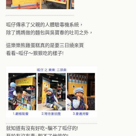
呱仔傳承了父親的人體驗毒機系統，
除了媽媽做的麵包與吳寶春的吐司之外，
這樂樂熊雞蛋糕真的是要三日繞來買
看看~呱仔～狠狠吃的樣子!
就知道有沒有好吃~騙不了呱仔的!
至於有沒有毒~騙不了他爸的!