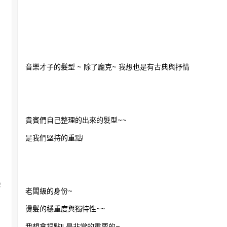
音樂才子的髮型 ~ 除了龐克~ 我想也是有古典與抒情
貴賓們自己整理的出來的髮型~~
是我們堅持的重點!
染
老闆級的身份~
燙髮的穩重度與獨特性~~
我想拿捏點!! 是非常的重要的~