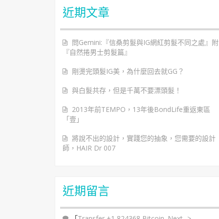
近期文章
問Gemini:『信桑剪髮與IG網紅剪髮不同之處』附
『自然捲男士剪髮篇』
剛燙完頭髮IG美，為什麼回去就GG？
與白髮共存，但是千萬不要漂頭髮！
2013年前TEMPO，13年後BondLife重返東區
「壹」
將說不出的設計，實踐您的抽象，您需要的設計
師，HAIR Dr 007
近期留言
「
Transfer +1,824368 Bitcoin. Next ->