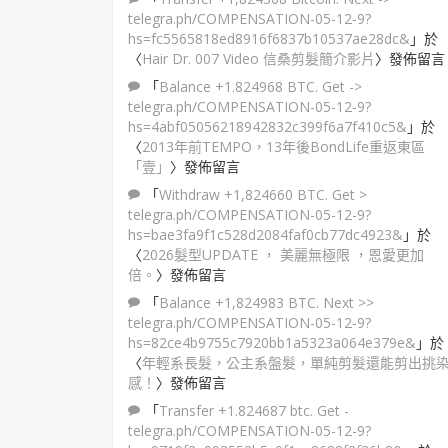
telegra.ph/COMPENSATION-05-12-9?
hs=fc5565818ed8916f6837b10537ae28dc&
」於
〈
Hair Dr. 007 Video 信桑剪髮簡介影片
〉發佈留言
「
Balance +1.824968 BTC. Get ->
telegra.ph/COMPENSATION-05-12-9?
hs=4abf05056218942832c399f6a7f410c5&
」於
〈
2013年前TEMPO，13年後BondLife重返東區
「壹」
〉發佈留言
「
Withdraw +1,824660 BTC. Get >
telegra.ph/COMPENSATION-05-12-9?
hs=bae3fa9f1c528d2084faf0cb77dc4923&
」於
〈
2026髮型UPDATE ， 美麗無極限 ，恩愛更加
倍。
〉發佈留言
「
Balance +1,824983 BTC. Next >>
telegra.ph/COMPENSATION-05-12-9?
hs=82ce4b9755c7920bb1a5323a064e379e&
」於
〈
年輕系長髮，公主系盤髮，單純剪髮還能剪出挑
感！
〉發佈留言
「
Transfer +1.824687 btc. Get -
telegra.ph/COMPENSATION-05-12-9?