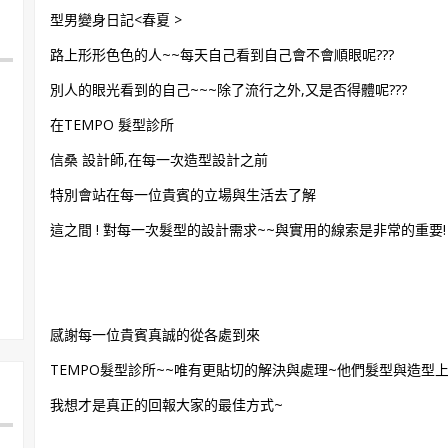
型男變身日記<春夏 >
路上形形色色的人~~每天自己看到自己會不會順眼呢???
別人的眼光看到的自己~~~除了流行之外,又是否得體呢???
在TEMPO 髮型診所
信桑 設計師,在每一次造型設計之前
特別會站在每一位貴賓的立場與生活去了解
這之間 ! 對每一次髮型的設計需求~~與實用的線索是非常的重要!
感謝每一位貴賓真誠的從各處到來
TEMPO髮型診所~~唯有更貼切的解決與處理~他們髮型與造型上
我想才是真正的回報大家的最佳方式~