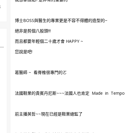
佈
博士BOSS與醫生的專業更是不容不得體的造型的~
絕非是剪個八股頭!!!
而且都要年輕個二十歲才會 HAPPY ~
您說是吧!
葛醫師 ~ 看脊椎很專門的ㄛ
法國鞋業的貴賓丹尼斯~~~法國人也肯定 Made in Tempo
前主播英哲~~現在已經是鞋業總監了