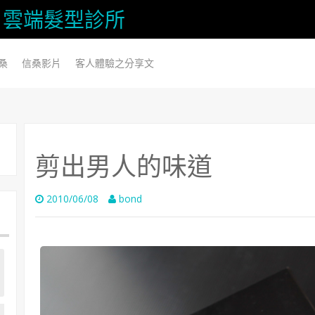
信桑) 雲端髮型診所
桑
信桑影片
客人體驗之分享文
剪出男人的味道
2010/06/08
bond