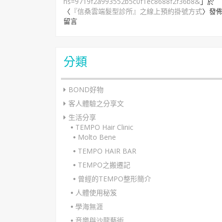
hs=9719f2a993552b5c0f1ec8688f2f36b8&
」於
〈
『信桑雲端髮型診所』之線上預約掛號方式
〉發
留言
分類
BOND好物
客人體驗之分享文
生活分享
TEMPO Hair Clinic
Molto Bene
TEMPO HAIR BAR
TEMPO之搬遷記
曾經的TEMPO整形簡介
人體使用秘笈
學海無涯
音樂與沙龍藝術