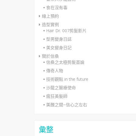
食在沒有毒
線上預約
造型實例
Hair Dr. 007剪髮影片
型男變身日誌
美女變身日記
關於信桑
信桑之太極剪髮首論
傳奇人物
技術觀點 in the future
沙龍之醫療使命
瘋狂美髮師
美醜之間~信心之左右
彙整