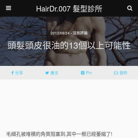
HairDr.007 髮型診所
2012/09/24 • 沒有評論
頭髮頭皮很油的13個以上可能性
分享
推文
Pin
郵件
毛細孔被堆積的角質阻塞到,其中一根已經萎縮了!