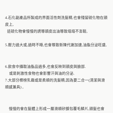
石化副產品所製成的界面活性劑洗髮精
也會殘留硫化物在頭
4.
,
皮上
,
這硫化物會慢慢的誘導頭皮出油導致塌塌不澎鬆
,
壓力過大或
過時不睡
也會導致新陳代謝加速
油脂分泌旺盛
5.
,
,
,
,
飲食中攝取油脂品過多
也會反映到頭皮與臉部
6.
,
.
或是刺激性食物也會影響汗與油的分泌.
大部分標榜乳霜或是柔順的洗髮精
因為要二合一
清潔與滑
7.
,
(
順感兼具
) ,
慢慢的會在髮體上形成一層滑順矽膜包覆毛鱗片
頭髮也會
,