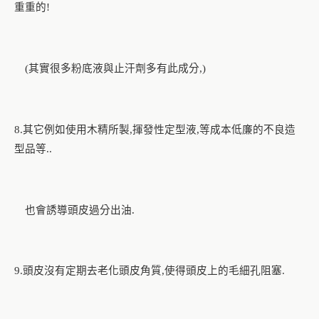
重重的
!
其實很多粉底液與止汗劑多有此成分
(
,)
其它例如使用木精所製
揮發性定型液
等成本低廉的不良造
8.
,
,
型品等
..
也會誘導頭皮過分出油.
頭皮沒有定期去老化頭皮角質
使得頭皮上的毛細孔阻塞
9.
,
.