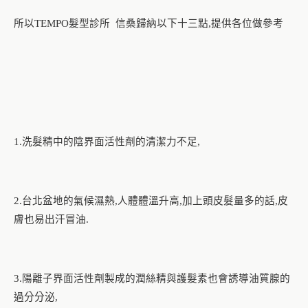
所以
髮型診所
信桑
歸納以下十三點
提供各位做參考
TEMPO
,
洗髮精中的陰界面活性劑的清潔力不足
1.
,
台北盆地的氣候濕熱
人體體溫升高
加上頭皮髮量多的話
皮
2.
,
,
,
膚也易出汗冒油
.
陽離子界面活性劑製成的潤絲精與護髮素也會誘導油質腺的
3.
過分分泌
,