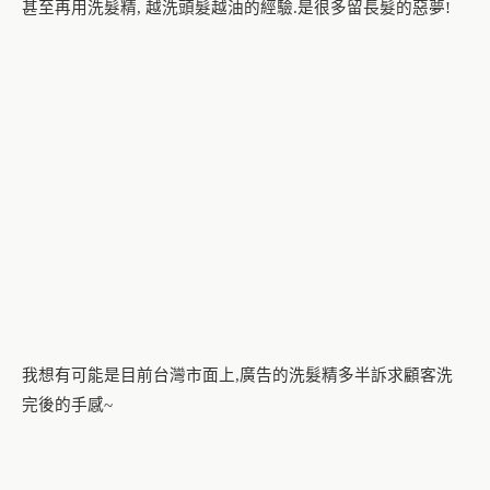
甚至再用洗髮精
越洗頭髮越油的經驗
是很多留長髮的惡夢
,
.
!
我想有可能是目前台灣市面上
廣告的洗髮精多半訴求顧客洗
,
完後的手感
~