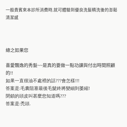
一般貴賓來本診所消費時
就可體驗到優良洗髮精洗後的澎鬆
,
清潔感
總之如果您
喜愛飄逸的秀髮
是真的要做一點功課與付出時間照顧
~~
的
!!
如果一直很油不處裡的話???會怎樣!!!
答案是:毛囊阻塞最後毛髮終將變細到萎縮!
閉鎖的頭皮叫甚麼您知道嗎???
答案是:禿頭.