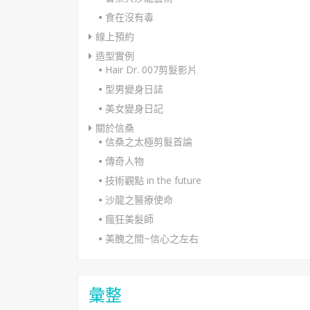
食在沒有毒
線上預約
造型實例
Hair Dr. 007剪髮影片
型男變身日誌
美女變身日記
關於信桑
信桑之太極剪髮首論
傳奇人物
技術觀點 in the future
沙龍之醫療使命
瘋狂美髮師
美醜之間~信心之左右
彙整