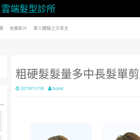
信桑) 雲端髮型診所
桑
信桑影片
客人體驗之分享文
粗硬髮髮量多中長髮單剪
2019/11/18
bond