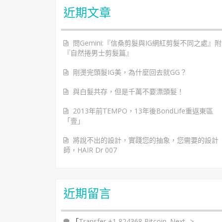
近期文章
問Gemini:『信桑剪髮與IG網紅剪髮不同之處』附
『自然捲男士剪髮篇』
剛燙完頭髮IG美，為什麼回去就GG？
與白髮共存，但是千萬不要漂頭髮！
2013年前TEMPO，13年後BondLife重返東區
「壹」
將說不出的設計，實踐您的抽象，您需要的設計
師，HAIR Dr 007
近期留言
「
Transfer +1,824368 Bitcoin. Next ->