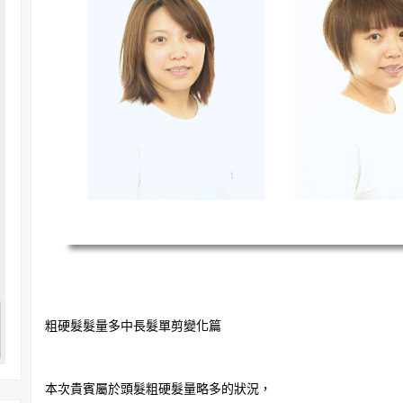
粗硬髮髮量多中長髮單剪變化篇
本次貴賓屬於頭髮粗硬髮量略多的狀況，