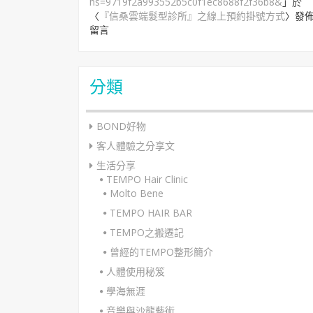
hs=9719f2a993552b5c0f1ec8688f2f36b8&
」於
〈
『信桑雲端髮型診所』之線上預約掛號方式
〉發
留言
分類
BOND好物
客人體驗之分享文
生活分享
TEMPO Hair Clinic
Molto Bene
TEMPO HAIR BAR
TEMPO之搬遷記
曾經的TEMPO整形簡介
人體使用秘笈
學海無涯
音樂與沙龍藝術