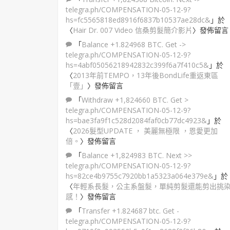
telegra.ph/COMPENSATION-05-12-9?
hs=fc5565818ed8916f6837b10537ae28dc&
」於
〈
Hair Dr. 007 Video 信桑剪髮簡介影片
〉發佈留言
「
Balance +1.824968 BTC. Get ->
telegra.ph/COMPENSATION-05-12-9?
hs=4abf05056218942832c399f6a7f410c5&
」於
〈
2013年前TEMPO，13年後BondLife重返東區
「壹」
〉發佈留言
「
Withdraw +1,824660 BTC. Get >
telegra.ph/COMPENSATION-05-12-9?
hs=bae3fa9f1c528d2084faf0cb77dc4923&
」於
〈
2026髮型UPDATE ， 美麗無極限 ，恩愛更加
倍。
〉發佈留言
「
Balance +1,824983 BTC. Next >>
telegra.ph/COMPENSATION-05-12-9?
hs=82ce4b9755c7920bb1a5323a064e379e&
」於
〈
年輕系長髮，公主系盤髮，單純剪髮還能剪出挑
感！
〉發佈留言
「
Transfer +1.824687 btc. Get -
telegra.ph/COMPENSATION-05-12-9?