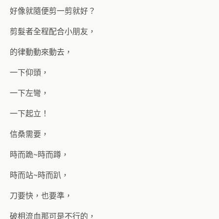
好像就隨便剪一剪就好？
剪髮者全程配合小朋友，
的律動動來動去，
一下仰頭，
一下左彎，
一下起立！
信桑需要，
時而跪~時而蹲，
時而站~時而趴，
刀要快，也要準，
破相流血那可是不行的，