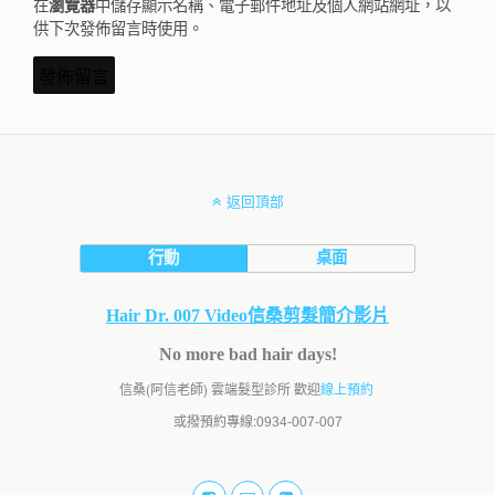
在
中儲存顯示名稱、電子郵件地址及個人網站網址，以
瀏覽器
供下次發佈留言時使用。
返回頂部
行動
桌面
Hair Dr. 007 Video信桑剪髮簡介影片
No more bad hair days!
信桑(阿信老師) 雲端髮型診所 歡迎
線上預約
或撥預約專線:
0934-007-007