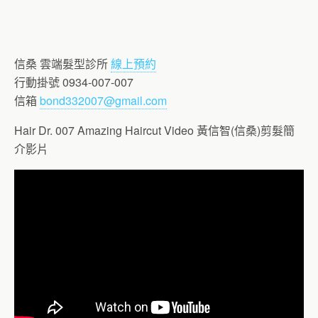
信桑 雲端髮型診所
線上預約
行動掛號 0934-007-007
信箱
bond332007@gmail.com
Hair Dr. 007 Amazing Haircut Video 黃信智(信桑)剪髮簡
介影片